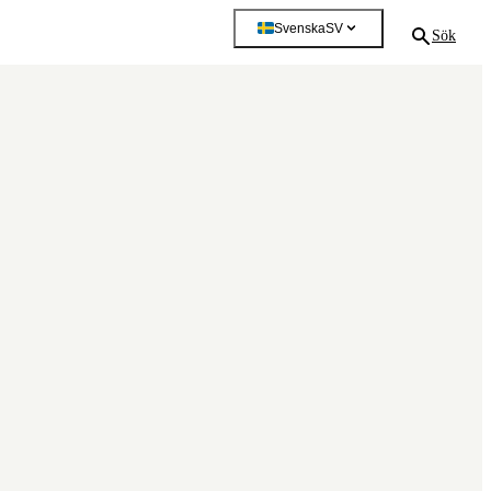
Svenska
SV
Sök