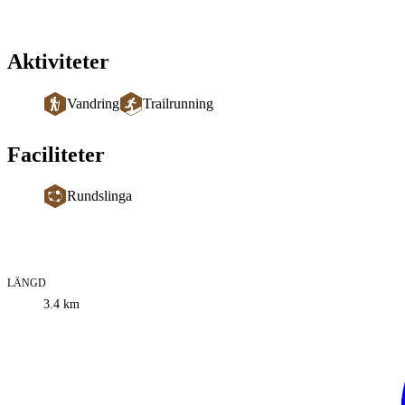
Aktiviteter
Vandring
Trailrunning
Faciliteter
Rundslinga
LÄNGD
Information
3.4
km
om
leden