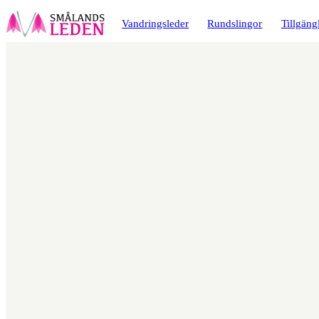
a till
dinnehåll
Vandringsleder
Rundslingor
Tillgäng
Karta