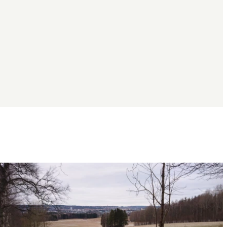
Bildspel
med
bilder