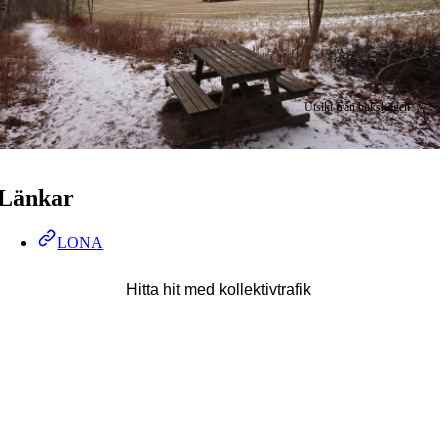
Utsikt från bokskogen
Länkar
LONA
Hitta hit med kollektivtrafik