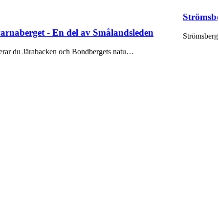
Strömsbe
arnaberget - En del av Smålandsleden
Strömsbergs
serar du Järabacken och Bondbergets natu…