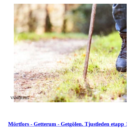
KATEGORI
:
VANDRING
Mörtfors - Getterum - Getgölen. Tjustleden etapp 1