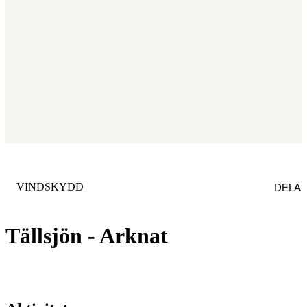
KATEGORI
:
VINDSKYDD
DELA
Tällsjön - Arknat