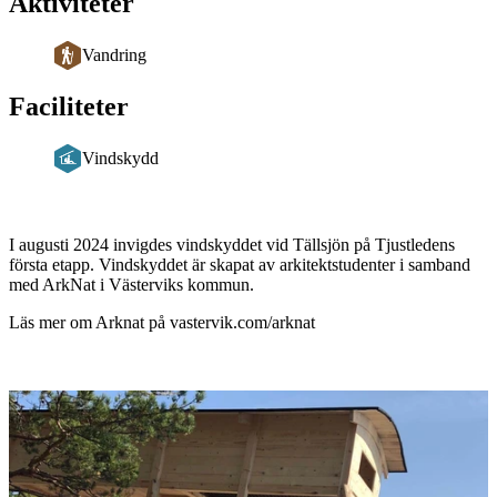
Aktiviteter
Vandring
Faciliteter
Vindskydd
Beskrivning
I augusti 2024 invigdes vindskyddet vid Tällsjön på Tjustledens
första etapp. Vindskyddet är skapat av arkitektstudenter i samband
med ArkNat i Västerviks kommun.
Läs mer om Arknat på vastervik.com/arknat
Bildspel
med
bilder