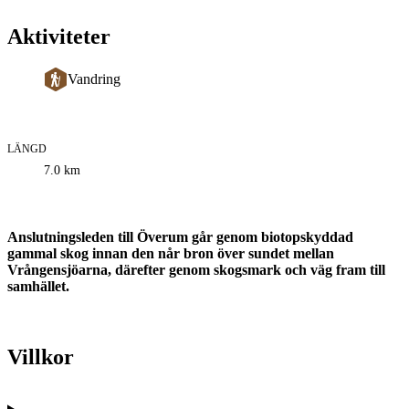
Aktiviteter
Vandring
LÄNGD
Information
7.0
km
om
leden
Beskrivning
Anslutningsleden till Överum går genom biotopskyddad
gammal skog innan den når bron över sundet mellan
Vrångensjöarna, därefter genom skogsmark och väg fram till
samhället.
Villkor