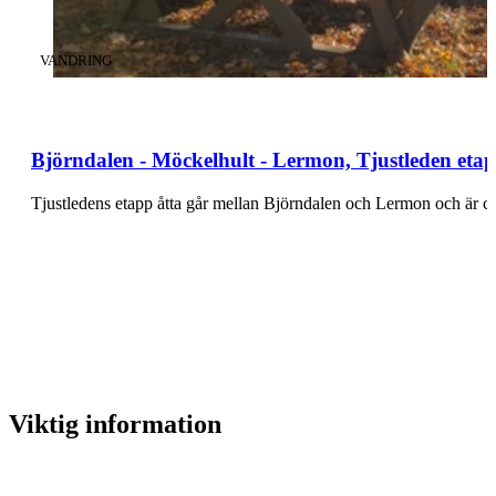
KATEGORI
:
VANDRING
Björndalen - Möckelhult - Lermon, Tjustleden eta
Tjustledens etapp åtta går mellan Björndalen och Lermon och är 
Viktig information