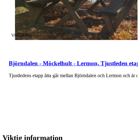
KATEGORI
:
VANDRING
Björndalen - Möckelhult - Lermon, Tjustleden eta
Tjustledens etapp åtta går mellan Björndalen och Lermon och är 
Viktig information