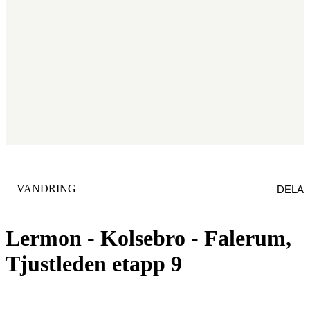
KATEGORI
:
VANDRING
DELA
Lermon - Kolsebro - Falerum,
Tjustleden etapp 9