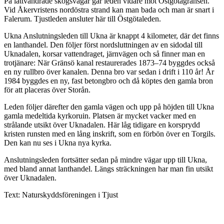
På lättvandrade skogsvägar går leden vidare mot Östgötagränsen.
Vid Åkervristens nordöstra strand kan man bada och man är snart i
Falerum. Tjustleden ansluter här till Östgötaleden.
Ukna Anslutningsleden till Ukna är knappt 4 kilometer, där det finns
en lanthandel. Den följer först nordsluttningen av en sidodal till
Uknadalen, korsar vattendraget, järnvägen och så finner man en
trotjänare: När Gränsö kanal restaurerades 1873–74 byggdes också
en ny rullbro över kanalen. Denna bro var sedan i drift i 110 år! År
1984 byggdes en ny, fast betongbro och då köptes den gamla bron
för att placeras över Storån.
Leden följer därefter den gamla vägen och upp på höjden till Ukna
gamla medeltida kyrkoruin. Platsen är mycket vacker med en
strålande utsikt över Uknadalen. Här låg tidigare en korsprydd
kristen runsten med en lång inskrift, som en förbön över en Torgils.
Den kan nu ses i Ukna nya kyrka.
Anslutningsleden fortsätter sedan på mindre vägar upp till Ukna,
med bland annat lanthandel. Längs sträckningen har man fin utsikt
över Uknadalen.
Text: Naturskyddsföreningen i Tjust