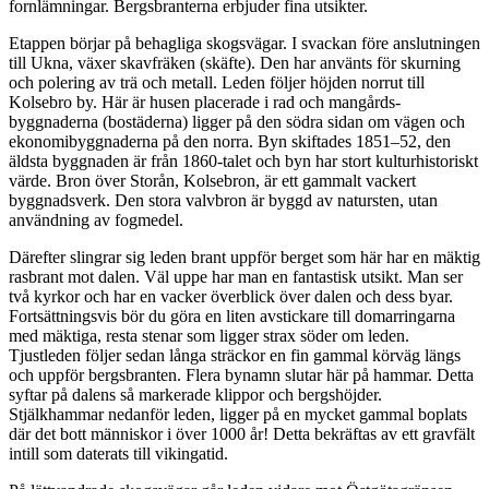
fornlämningar. Bergsbranterna erbjuder fina utsikter.
Etappen börjar på behagliga skogsvägar. I svackan före anslutningen
till Ukna, växer skavfräken (skäfte). Den har använts för skurning
och polering av trä och metall. Leden följer höjden norrut till
Kolsebro by. Här är husen placerade i rad och mangårds­
byggnaderna (bostäderna) ligger på den södra sidan om vägen och
ekonomibyggnaderna på den norra. Byn skiftades 1851–52, den
äldsta byggnaden är från 1860-talet och byn har stort kulturhistoriskt
värde. Bron över Storån, Kolse­bron, är ett gammalt vackert
byggnadsverk. Den stora valvbron är byggd av natursten, utan
användning av fogmedel.
Därefter slingrar sig leden brant uppför berget som här har en mäktig
rasbrant mot dalen. Väl uppe har man en fantastisk utsikt. Man ser
två kyrkor och har en vacker överblick över dalen och dess byar.
Fortsättningsvis bör du göra en liten avstickare till domarringarna
med mäktiga, resta stenar som ligger strax söder om leden.
Tjustleden följer sedan långa sträckor en fin gammal körväg längs
och uppför bergs­branten. Flera bynamn slutar här på hammar. Detta
syftar på dalens så markerade klippor och bergshöjder.
Stjälkhammar nedanför leden, ligger på en mycket gammal boplats
där det bott människor i över 1000 år! Detta bekräftas av ett gravfält
intill som daterats till vikingatid.