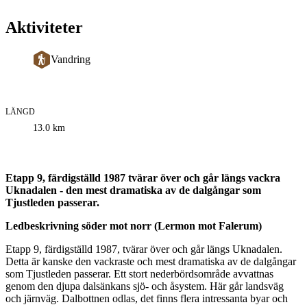
Aktiviteter
Vandring
LÄNGD
Information
13.0
km
om
leden
Beskrivning
Etapp 9, färdigställd 1987 tvärar över och går längs vackra
Uknadalen - den mest dramatiska av de dalgångar som
Tjustleden passerar.
Ledbeskrivning söder mot norr (Lermon mot Falerum)
Etapp 9, färdigställd 1987, tvärar över och går längs Uknadalen.
Detta är kanske den vackraste och mest dramatiska av de dalgångar
som Tjustleden passerar. Ett stort nederbördsområde avvattnas
genom den djupa dalsänkans sjö- och åsystem. Här går landsväg
och järnväg. Dalbottnen odlas, det finns flera intressanta byar och