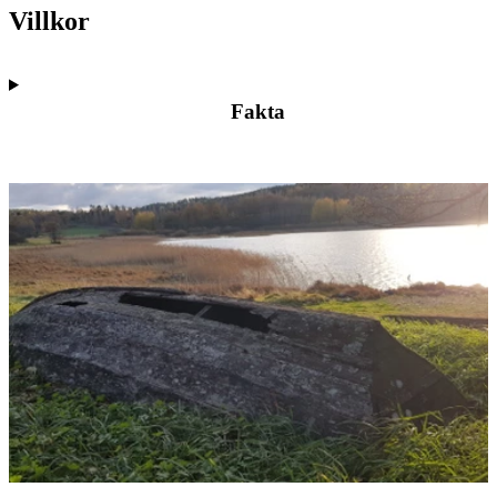
Villkor
Fakta
Bildspel
med
bilder