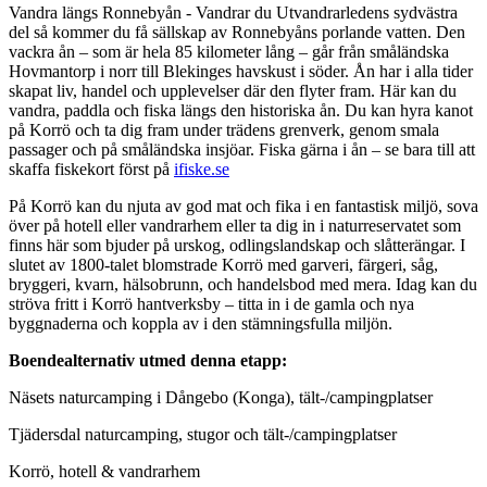
Vandra längs Ronnebyån - Vandrar du Utvandrarledens sydvästra
del så kommer du få sällskap av Ronnebyåns porlande vatten. Den
vackra ån – som är hela 85 kilometer lång – går från småländska
Hovmantorp i norr till Blekinges havskust i söder. Ån har i alla tider
skapat liv, handel och upplevelser där den flyter fram. Här kan du
vandra, paddla och fiska längs den historiska ån. Du kan hyra kanot
på Korrö och ta dig fram under trädens grenverk, genom smala
passager och på småländska insjöar. Fiska gärna i ån – se bara till att
skaffa fiskekort först på
ifiske.se
På Korrö kan du njuta av god mat och fika i en fantastisk miljö, sova
över på hotell eller vandrarhem eller ta dig in i naturreservatet som
finns här som bjuder på urskog, odlingslandskap och slåtterängar. I
slutet av 1800-talet blomstrade Korrö med garveri, färgeri, såg,
bryggeri, kvarn, hälsobrunn, och handelsbod med mera. Idag kan du
ströva fritt i Korrö hantverksby – titta in i de gamla och nya
byggnaderna och koppla av i den stämningsfulla miljön.
Boendealternativ utmed denna etapp:
Näsets naturcamping i Dångebo (Konga), tält-/campingplatser
Tjädersdal naturcamping, stugor och tält-/campingplatser
Korrö, hotell & vandrarhem