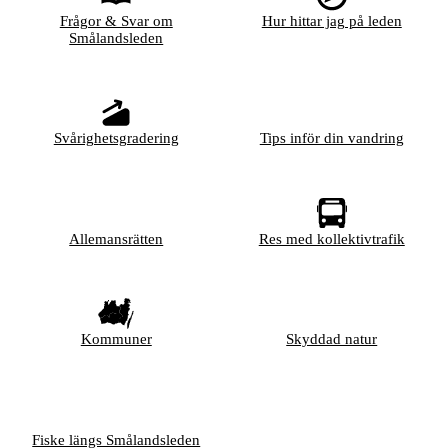
Frågor & Svar om
Hur hittar jag på leden
Smålandsleden
Svårighetsgradering
Tips inför din vandring
Allemansrätten
Res med kollektivtrafik
Kommuner
Skyddad natur
Fiske längs Smålandsleden