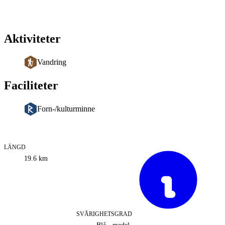
Aktiviteter
Vandring
Faciliteter
Forn-/kulturminne
LÄNGD
Information
19.6
km
om
leden
SVÅRIGHETSGRAD