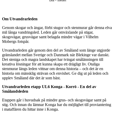
Blå - medel
Beskrivning
Om Utvandrarleden
Genom skogar och ängar, förbi stugor och stenmurar går denna elva
mil långa vandringsled. Leden går omväxlande på stigar,
skogsvägar, grusvägar samt belagda mindre vägar i Vilhelm
Mobergs fotspår.
Utvandrarleden går genom den del av Småland som länge utgjorde
gränslandet mellan Sverige och Danmark när Blekinge var danskt.
Det steniga och magra landskapet har tvingat smålänningen till
kreativa lösningar för att kunna skapa ett drägligt liv. Otaliga
stenmurar längs leden vittnar om denna historia – och det är en
historia om mänsklig strävan och envishet. Ge dig ut på leden och
upplev Småland där det är som bäst.
Utvandrarleden etapp UL6 Konga - Korrö - En del av
Smålandsleden
Etappen går i huvudsak på mindre grus- och skogsvägar samt på
stig. Och innan du lämnar Konga har du möjlighet till proviantering
i mataffären du hittar inne i Konga.