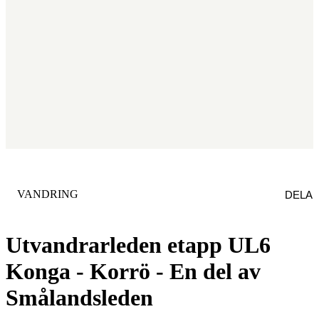
KATEGORI
:
VANDRING
DELA
Utvandrarleden etapp UL6
Konga - Korrö - En del av
Smålandsleden