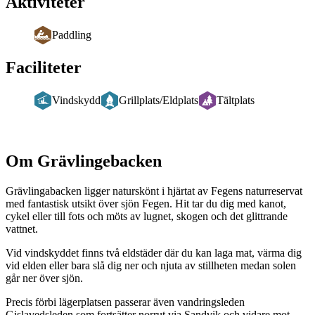
Aktiviteter
Paddling
Faciliteter
Vindskydd
Grillplats/Eldplats
Tältplats
Beskrivning
Om Grävlingebacken
Grävlingabacken ligger naturskönt i hjärtat av Fegens naturreservat
med fantastisk utsikt över sjön Fegen. Hit tar du dig med kanot,
cykel eller till fots och möts av lugnet, skogen och det glittrande
vattnet.
Vid vindskyddet finns två eldstäder där du kan laga mat, värma dig
vid elden eller bara slå dig ner och njuta av stillheten medan solen
går ner över sjön.
Precis förbi lägerplatsen passerar även vandringsleden
Gislavedsleden som fortsätter norrut via Sandvik och vidare mot