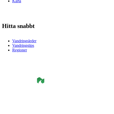
Karta
Hitta snabbt
Vandringsleder
Vandringstips
Regioner
©
Smålandsleden
& OutdoorMap. All rights reserved.
Integritetspolicy
•
Cookiepolicy