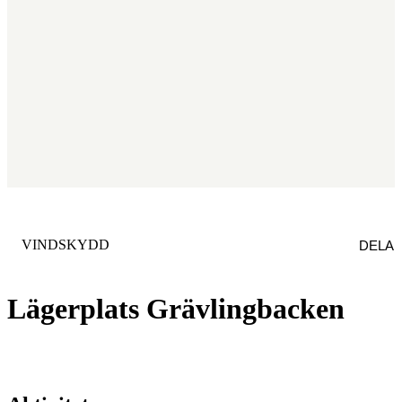
KATEGORI
:
VINDSKYDD
DELA
Lägerplats Grävlingbacken