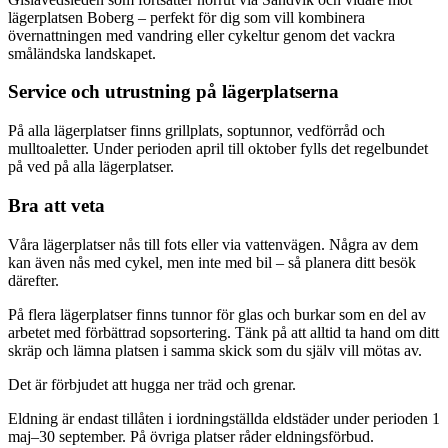
lägerplatsen Boberg – perfekt för dig som vill kombinera
övernattningen med vandring eller cykeltur genom det vackra
småländska landskapet.
Service och utrustning på lägerplatserna
På alla lägerplatser finns grillplats, soptunnor, vedförråd och
mulltoaletter. Under perioden april till oktober fylls det regelbundet
på ved på alla lägerplatser.
Bra att veta
Våra lägerplatser nås till fots eller via vattenvägen. Några av dem
kan även nås med cykel, men inte med bil – så planera ditt besök
därefter.
På flera lägerplatser finns tunnor för glas och burkar som en del av
arbetet med förbättrad sopsortering. Tänk på att alltid ta hand om ditt
skräp och lämna platsen i samma skick som du själv vill mötas av.
Det är förbjudet att hugga ner träd och grenar.
Eldning är endast tillåten i iordningställda eldstäder under perioden 1
maj–30 september. På övriga platser råder eldningsförbud.