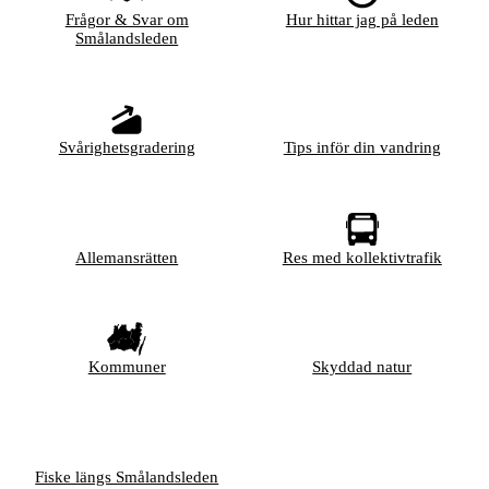
Frågor & Svar om
Hur hittar jag på leden
Smålandsleden
Svårighetsgradering
Tips inför din vandring
Allemansrätten
Res med kollektivtrafik
Kommuner
Skyddad natur
Fiske längs Smålandsleden