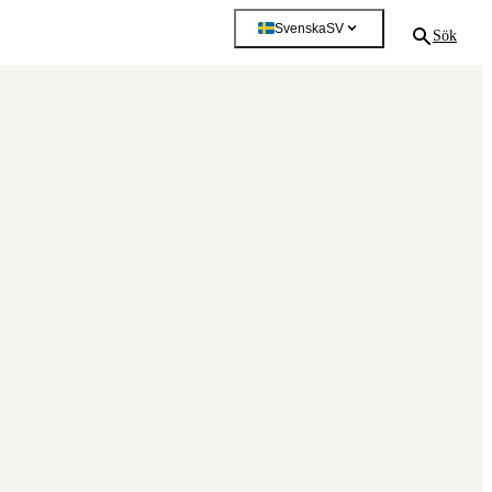
Svenska
SV
Sök