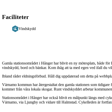
Faciliteter
Vindskydd
Beskrivning
Gamla stationsområdet i Hånger har blivit en ny mötesplats, både fö
vindskydd, bord och bänkar. Kom ihåg att ta med egen ved ifall du vil
Ibland råder eldningsförbud. Håll dig uppdaterad om detta på webbpl
Värnamo kommun har återgestaltat den gamla stationen som tidigare fan
kommer från våra lokala skogar. Runt vindskyddet arbetar kommunen n
Stationsområdet i Hånger har också blivit en målpunkt längs med cyke
Värnamo, via Ljungby och vidare till Halmstad. Cykelleden är fortfar