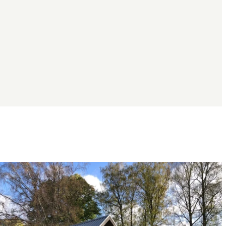
Bildspel
med
bilder