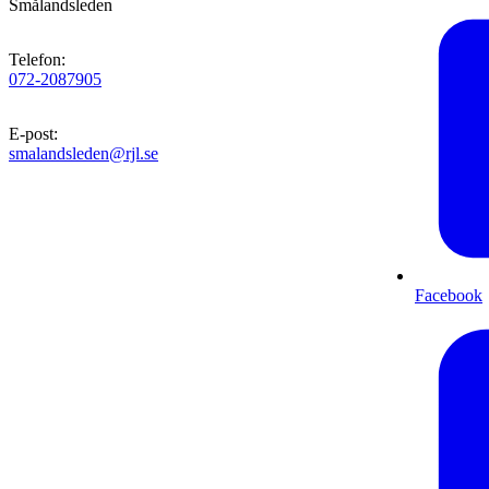
Smålandsleden
Telefon
:
072-2087905
E-post
:
smalandsleden@rjl.se
Facebook