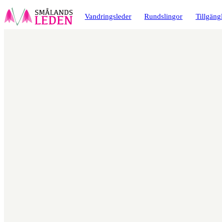
a till
dinnehåll
Vandringsleder
Rundslingor
Tillgäng
Karta