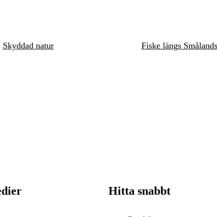
Skyddad natur
Fiske längs Småland
edier
Hitta snabbt