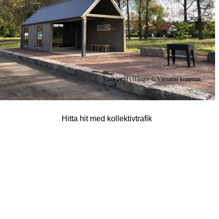
Vindskydd i Hånger © Värnamo kommun
Hitta hit med kollektivtrafik