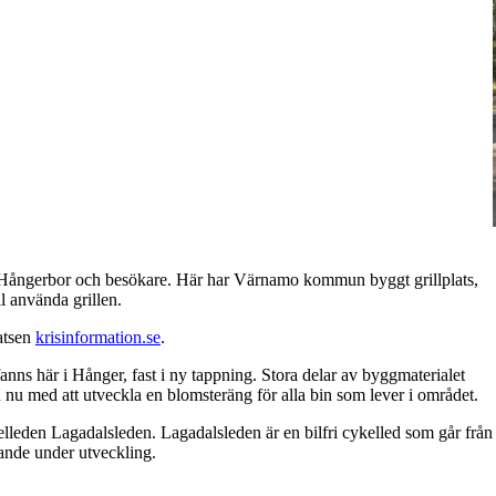
r Hångerbor och besökare. Här har Värnamo kommun byggt grillplats,
l använda grillen.
atsen
krisinformation.se
.
ns här i Hånger, fast i ny tappning. Stora delar av byggmaterialet
u med att utveckla en blomsteräng för alla bin som lever i området.
lleden Lagadalsleden. Lagadalsleden är en bilfri cykelled som går från
ande under utveckling.