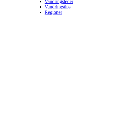
Vandringsleder
Vandringstips
Regioner