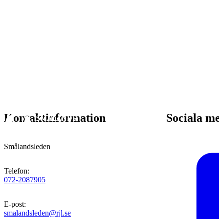
Kontaktinformation
Sociala m
Smålandsleden
Telefon
:
072-2087905
E-post
:
smalandsleden@rjl.se