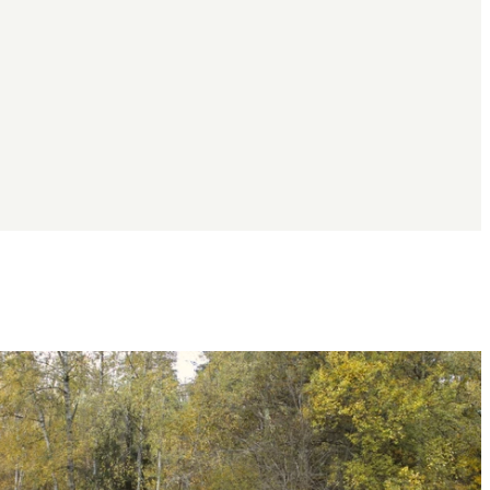
Bildspel
med
bilder