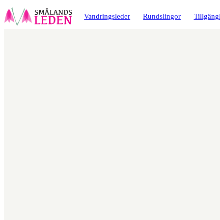
a till
dinnehåll
Vandringsleder
Rundslingor
Tillgäng
Karta