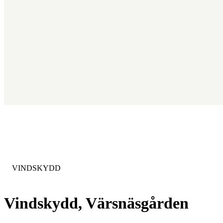
KATEGORI
:
VINDSKYDD
Vindskydd, Värsnäsgården