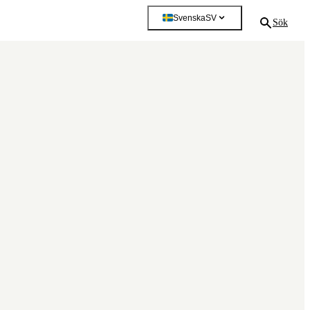
Svenska
SV
Sök