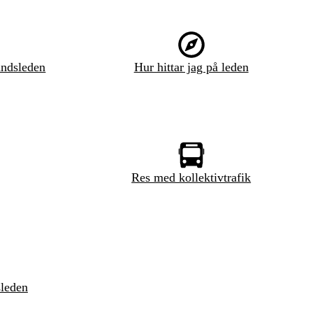
ndsleden
Hur hittar jag på leden
Res med kollektivtrafik
sleden