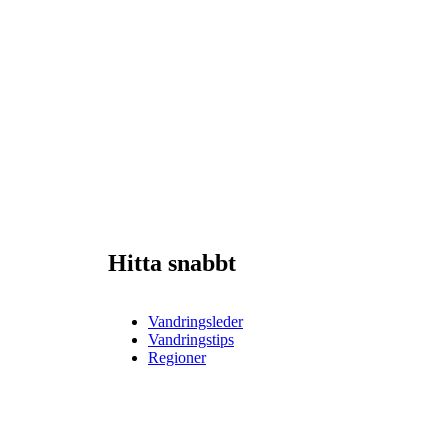
Hitta snabbt
Vandringsleder
Vandringstips
Regioner