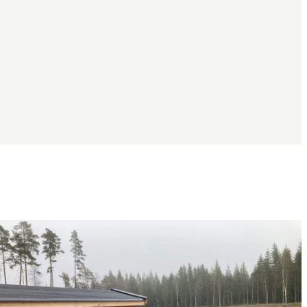
Bildspel
med
bilder