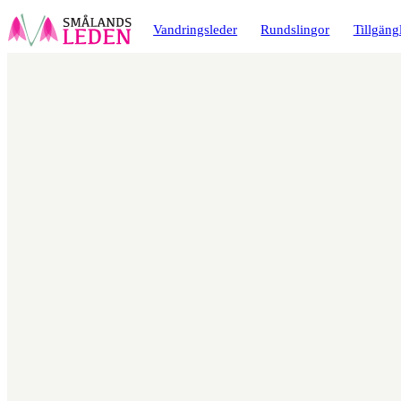
a till
dinnehåll
Vandringsleder
Rundslingor
Tillgäng
Karta