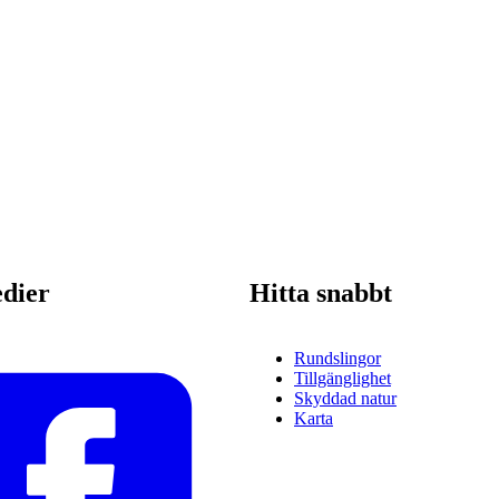
edier
Hitta snabbt
Rundslingor
Tillgänglighet
Skyddad natur
Karta