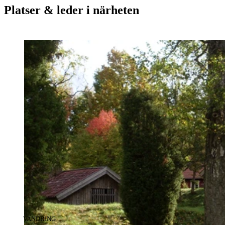
Platser & leder i närheten
KATEGORI
:
VANDRING