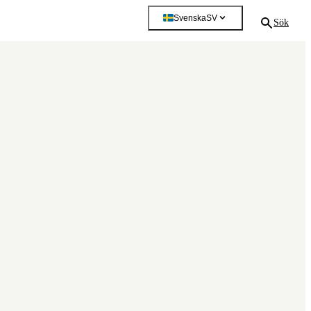
Svenska
SV
Sök