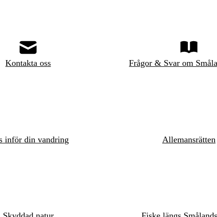
Kontakta oss
Frågor & Svar om Småla
s inför din vandring
Allemansrätten
Skyddad natur
Fiske längs Småland