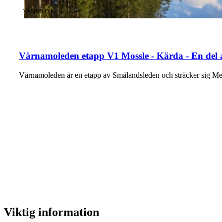
KATEGORI
:
VANDRING
Värnamoleden etapp V1 Mossle - Kärda - En del
Värnamoleden är en etapp av Smålandsleden och sträcker sig M
Viktig information