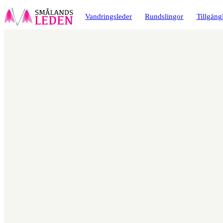
a till
dinnehåll
Vandringsleder
Rundslingor
Tillgäng
Karta