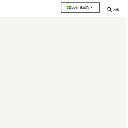
Svenska
SV
Sök