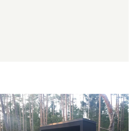
Bildspel
med
bilder