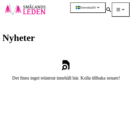
a till
dinnehåll
Svenska
SV
Sök
Meny
Mer
Nyheter
Det finns inget relaterat innehåll här. Kolla tillbaka senare!