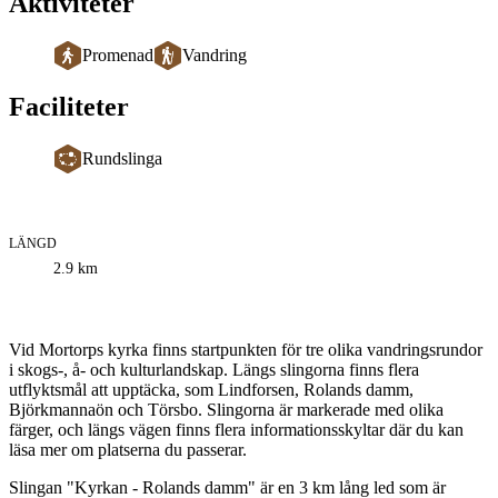
Aktiviteter
Promenad
Vandring
Faciliteter
Rundslinga
LÄNGD
Information
2.9
km
om
leden
Beskrivning
Vid Mortorps kyrka finns startpunkten för tre olika vandringsrundor
i skogs-, å- och kulturlandskap. Längs slingorna finns flera
utflyktsmål att upptäcka, som Lindforsen, Rolands damm,
Björkmannaön och Törsbo. Slingorna är markerade med olika
färger, och längs vägen finns flera informationsskyltar där du kan
läsa mer om platserna du passerar.
Slingan "Kyrkan - Rolands damm" är en 3 km lång led som är