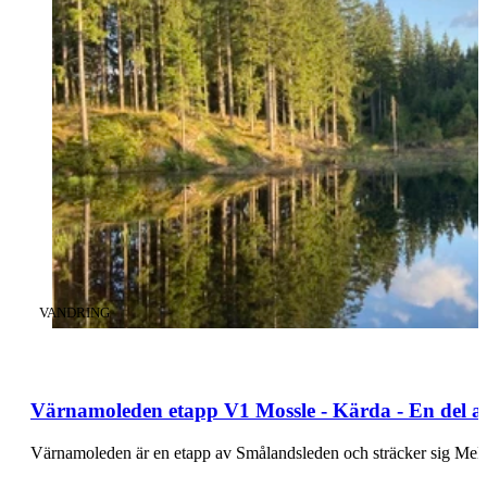
KATEGORI
:
VANDRING
Värnamoleden etapp V1 Mossle - Kärda - En del 
Värnamoleden är en etapp av Smålandsleden och sträcker sig Mel