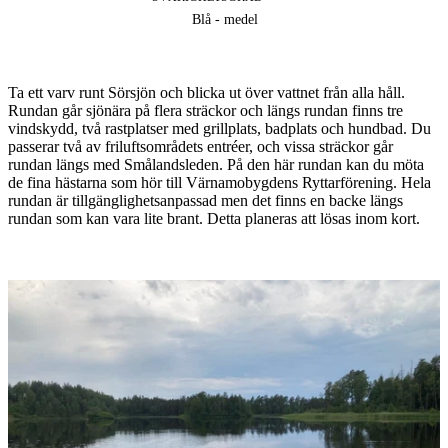
Blå - medel
Beskrivning
Ta ett varv runt Sörsjön och blicka ut över vattnet från alla håll.
Rundan går sjönära på flera sträckor och längs rundan finns tre
vindskydd, två rastplatser med grillplats, badplats och hundbad. Du
passerar två av friluftsområdets entréer, och vissa sträckor går
rundan längs med Smålandsleden. På den här rundan kan du möta
de fina hästarna som hör till Värnamobygdens Ryttarförening. Hela
rundan är tillgänglighetsanpassad men det finns en backe längs
rundan som kan vara lite brant. Detta planeras att lösas inom kort.
Bildspel
med
bilder