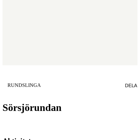
KATEGORI
:
RUNDSLINGA
DELA
Sörsjörundan