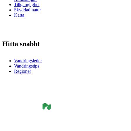
Tillgänglighet
Skyddad natur
Karta
Hitta snabbt
Vandringsleder
Vandringstips
Regioner
©
Smålandsleden
& OutdoorMap. All rights reserved.