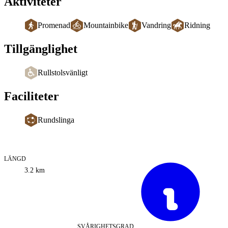
Aktiviteter
Promenad
Mountainbike
Vandring
Ridning
Tillgänglighet
Rullstolsvänligt
Faciliteter
Rundslinga
LÄNGD
Information
3.2
km
om
leden
SVÅRIGHETSGRAD