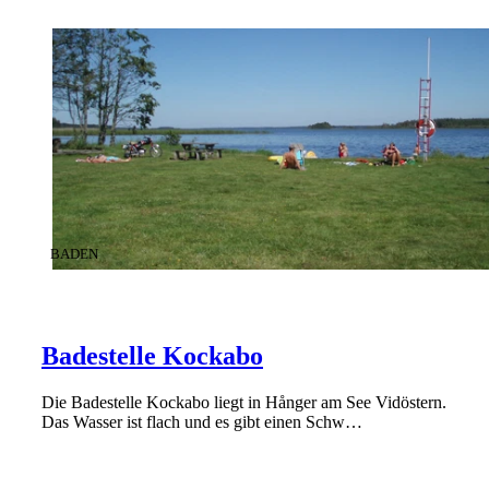
KATEGORIE
:
BADEN
Badestelle Kockabo
Die Badestelle Kockabo liegt in Hånger am See Vidöstern.
Das Wasser ist flach und es gibt einen Schw…