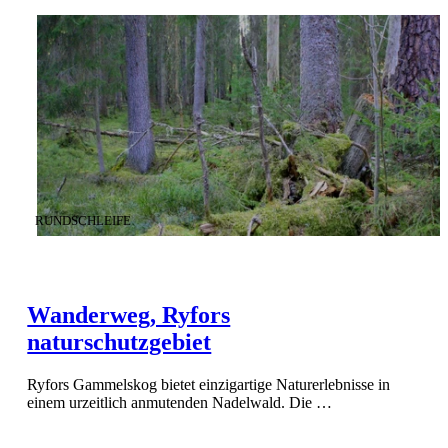
KATEGORIE
:
RUNDSCHLEIFE
Wanderweg, Ryfors
naturschutzgebiet
Ryfors Gammelskog bietet einzigartige Naturerlebnisse in
einem urzeitlich anmutenden Nadelwald. Die …