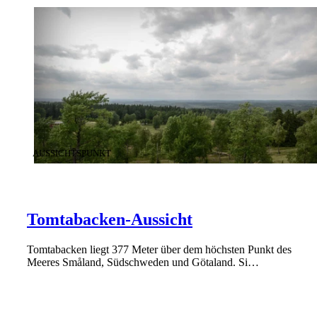
KATEGORIE
:
AUSSICHTSPUNKT
Tomtabacken-Aussicht
Tomtabacken liegt 377 Meter über dem höchsten Punkt des
Meeres Småland, Südschweden und Götaland. Si…