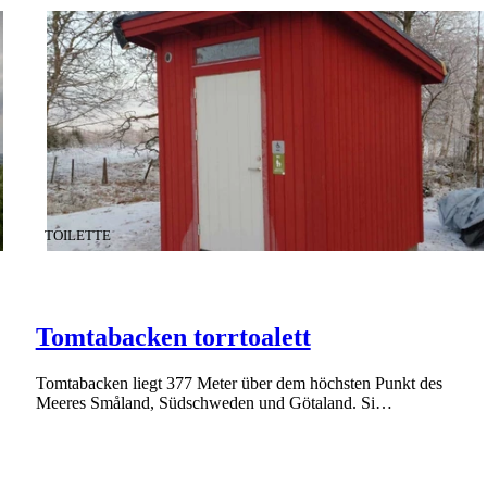
KATEGORIE
:
TOILETTE
Tomtabacken torrtoalett
Tomtabacken liegt 377 Meter über dem höchsten Punkt des
Meeres Småland, Südschweden und Götaland. Si…