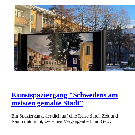
KATEGORIE
:
SPAZIERGANG
Kunstspaziergang "Schwedens am
meisten gemalte Stadt"
Ein Spaziergang, der dich auf eine Reise durch Zeit und
Raum mitnimmt, zwischen Vergangenheit und Ge…