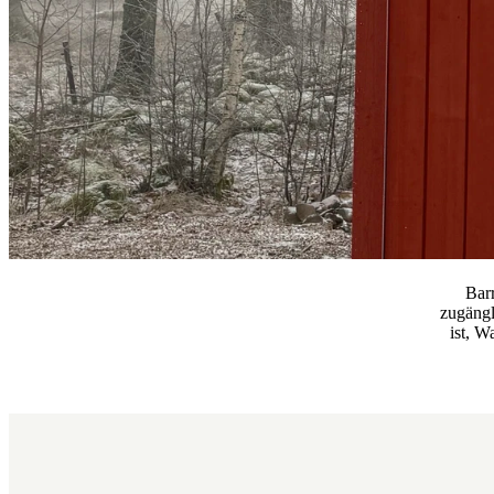
Bar
zugängl
ist, W
Karte