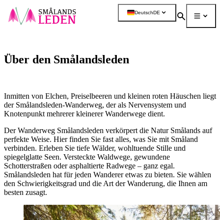
ptinhalt
Deutsch
DE
ingen
Suchen
Menü
Mehr
Über den Smålandsleden
Inmitten von Elchen, Preiselbeeren und kleinen roten Häuschen liegt
der Smålandsleden-Wanderweg, der als Nervensystem und
Knotenpunkt mehrerer kleinerer Wanderwege dient.
Der Wanderweg Smålandsleden verkörpert die Natur Smålands auf
perfekte Weise. Hier finden Sie fast alles, was Sie mit Småland
verbinden. Erleben Sie tiefe Wälder, wohltuende Stille und
spiegelglatte Seen. Versteckte Waldwege, gewundene
Schotterstraßen oder asphaltierte Radwege – ganz egal.
Smålandsleden hat für jeden Wanderer etwas zu bieten. Sie wählen
den Schwierigkeitsgrad und die Art der Wanderung, die Ihnen am
besten zusagt.