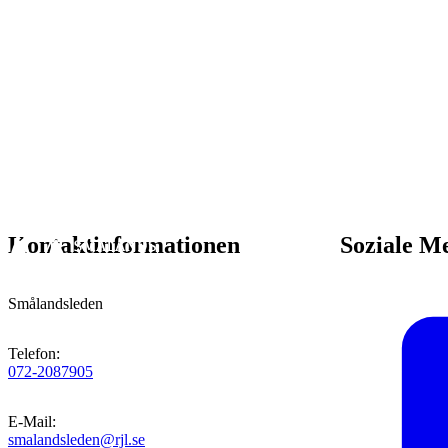
Kontaktinformationen
Soziale M
Smålandsleden
Telefon
:
072-2087905
E-Mail
:
smalandsleden@rjl.se