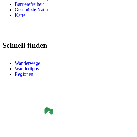
Barrierefreiheit
Geschützte Natur
Karte
Schnell finden
Wanderwege
Wandertipps
Regionen
©
Smålandsleden
& OutdoorMap. All rights reserved.