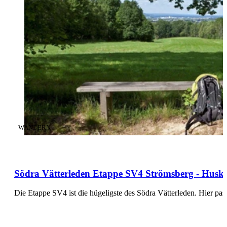
KATEGORIE
:
WANDERN
Södra Vätterleden Etappe SV4 Strömsberg - Huskv
Die Etappe SV4 ist die hügeligste des Södra Vätterleden. Hier p