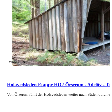
KATEGORIE
:
WANDERN
Holavedsleden Etappe HO2 Örserum - Adelöv - Tei
Von Örserum führt der Holavedsleden weiter nach Süden durch ei