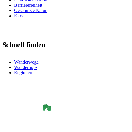
Barrierefreiheit
Geschützte Natur
Karte
Schnell finden
Wanderwege
Wandertipps
Regionen
©
Smålandsleden
& OutdoorMap. All rights reserved.