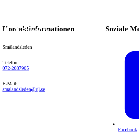
Kontaktinformationen
Soziale M
Smålandsleden
Telefon
:
072-2087905
E-Mail
:
smalandsleden@rjl.se
Facebook