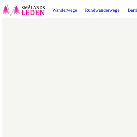
ptinhalt
ingen
Wanderwege
Rundwanderwege
Barri
Karte