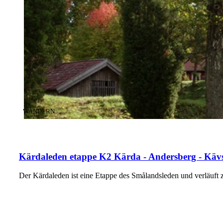
KATEGORIE
:
WANDERN
Kärdaleden etappe K2 Kärda - Andersberg - Kävs
Der Kärdaleden ist eine Etappe des Smålandsleden und verläuf