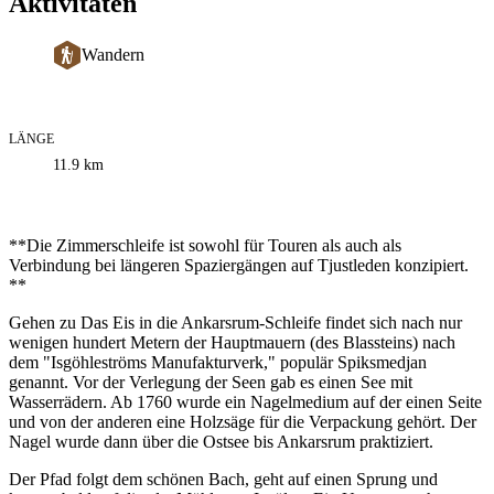
Aktivitäten
Wandern
LÄNGE
Informationen
11.9
km
zum
Weg
Beschreibung
**Die Zimmerschleife ist sowohl für Touren als auch als
Verbindung bei längeren Spaziergängen auf Tjustleden konzipiert.
**
Gehen zu Das Eis in die Ankarsrum-Schleife findet sich nach nur
wenigen hundert Metern der Hauptmauern (des Blassteins) nach
dem "Isgöhleströms Manufakturverk," populär Spiksmedjan
genannt. Vor der Verlegung der Seen gab es einen See mit
Wasserrädern. Ab 1760 wurde ein Nagelmedium auf der einen Seite
und von der anderen eine Holzsäge für die Verpackung gehört. Der
Nagel wurde dann über die Ostsee bis Ankarsrum praktiziert.
Der Pfad folgt dem schönen Bach, geht auf einen Sprung und