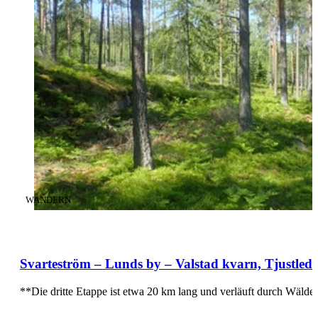
KATEGORIE
:
WANDERN
Svarteström – Lunds by – Valstad kvarn, Tjustlede
**Die dritte Etappe ist etwa 20 km lang und verläuft durch Wäl