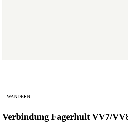
KATEGORIE
:
WANDERN
Verbindung Fagerhult VV7/VV