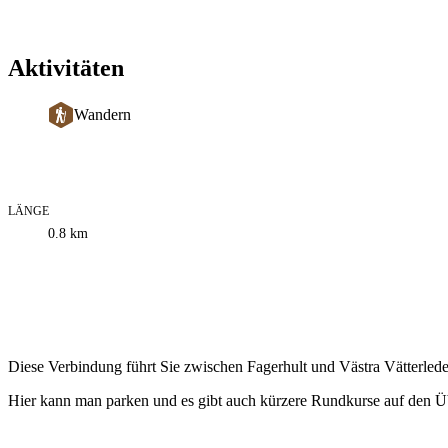
Aktivitäten
Wandern
LÄNGE
Informationen
0.8
km
zum
Weg
Beschreibung
Diese Verbindung führt Sie zwischen Fagerhult und Västra Vätterl
Hier kann man parken und es gibt auch kürzere Rundkurse auf de