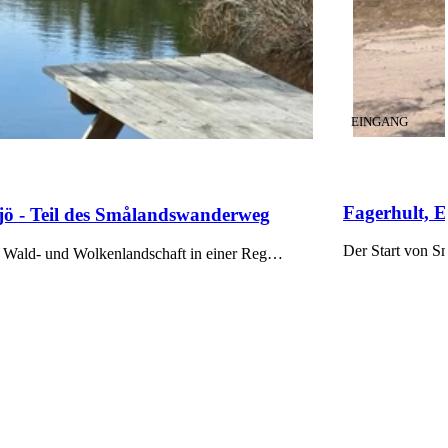
KATEGORIE
:
EINGANG
Fagerhult, 
jö - Teil des Smålandswanderweg
Der Start von S
n Wald- und Wolkenlandschaft in einer Reg…