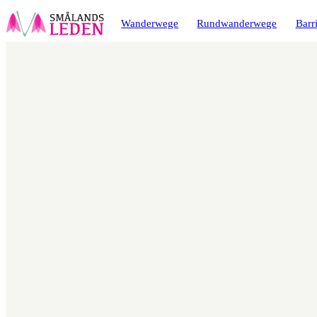
ptinhalt
ingen
Wanderwege
Rundwanderwege
Barri
Karte