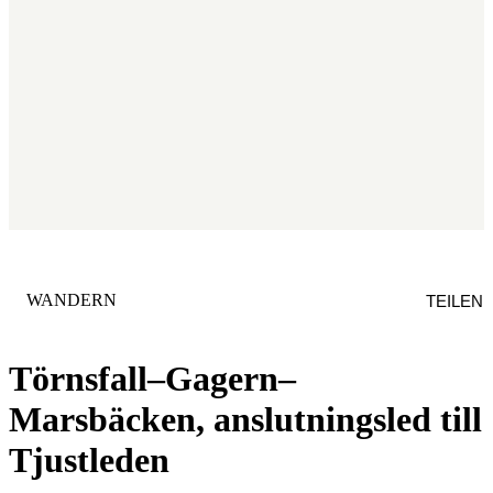
KATEGORIE
:
WANDERN
TEILEN
Törnsfall–Gagern–
Marsbäcken, anslutningsled till
Tjustleden