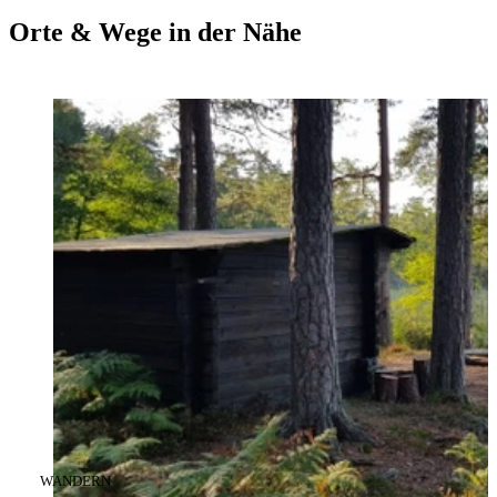
Orte & Wege in der Nähe
KATEGORIE
:
WANDERN