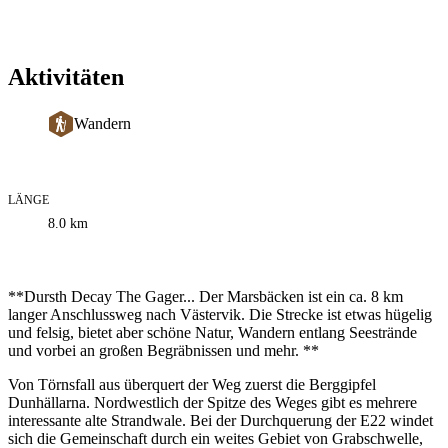
Aktivitäten
Wandern
LÄNGE
Informationen
8.0
km
zum
Weg
Beschreibung
**Dursth Decay The Gager... Der Marsbäcken ist ein ca. 8 km
langer Anschlussweg nach Västervik. Die Strecke ist etwas hügelig
und felsig, bietet aber schöne Natur, Wandern entlang Seestrände
und vorbei an großen Begräbnissen und mehr. **
Von Törnsfall aus überquert der Weg zuerst die Berggipfel
Dunhällarna. Nordwestlich der Spitze des Weges gibt es mehrere
interessante alte Strandwale. Bei der Durchquerung der E22 windet
sich die Gemeinschaft durch ein weites Gebiet von Grabschwelle,