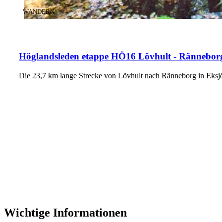
KATEGORIE
:
WANDERN
Höglandsleden etappe HÖ16 Lövhult - Ränneborg
Die 23,7 km lange Strecke von Lövhult nach Ränneborg in Eksj
Wichtige Informationen