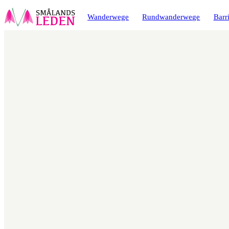
ptinhalt
ingen
Wanderwege
Rundwanderwege
Barri
Karte