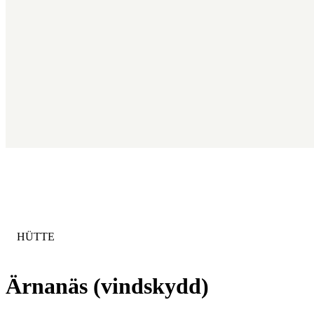
KATEGORIE
:
HÜTTE
Ärnanäs (vindskydd)