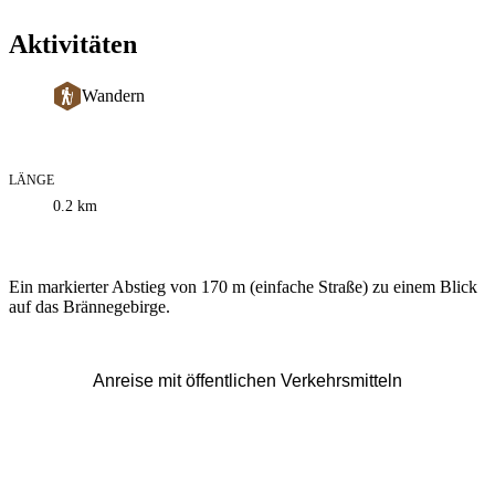
Aktivitäten
Wandern
LÄNGE
Informationen
0.2
km
zum
Weg
Beschreibung
Ein markierter Abstieg von 170 m (einfache Straße) zu einem Blick
auf das Brännegebirge.
Anreise mit öffentlichen Verkehrsmitteln