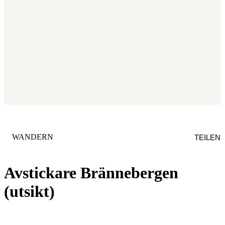
KATEGORIE
:
WANDERN
TEILEN
Avstickare Brännebergen
(utsikt)