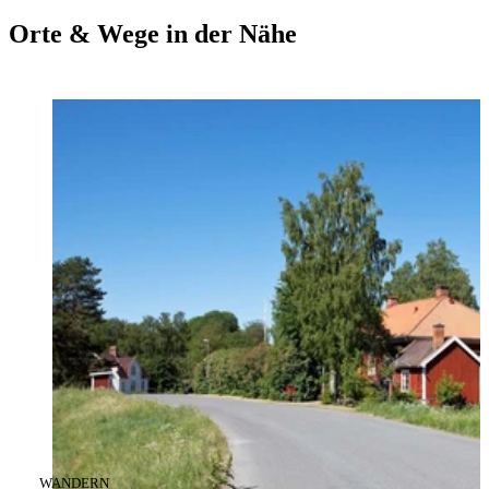
Orte & Wege in der Nähe
KATEGORIE
:
WANDERN