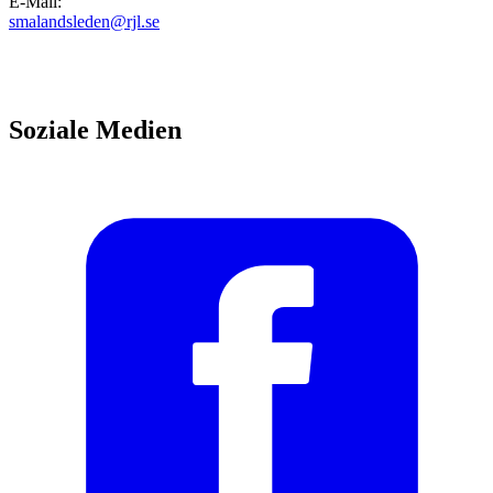
E-Mail
:
smalandsleden@rjl.se
Soziale Medien