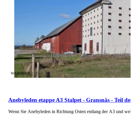
KATEGORIE
:
WANDERN
Anebyleden etappe A3 Stalpet - Gransnäs - Teil 
Wenn Sie Anebyleden in Richtung Osten entlang der A3 und weite