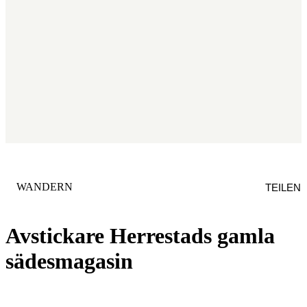
KATEGORIE
:
WANDERN
TEILEN
Avstickare Herrestads gamla
sädesmagasin