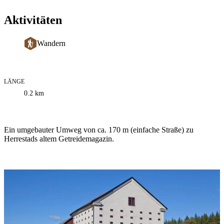
Aktivitäten
Wandern
LÄNGE
Informationen
0.2
km
zum
Weg
Beschreibung
Ein umgebauter Umweg von ca. 170 m (einfache Straße) zu
Herrestads altem Getreidemagazin.
Bildergalerie