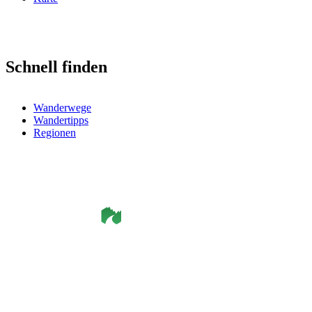
Schnell finden
Wanderwege
Wandertipps
Regionen
©
Smålandsleden
& OutdoorMap. All rights reserved.
Datenschutzerklärung
•
Cookie-Richtlinie