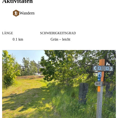
Aktivitäten
Wandern
LÄNGE
SCHWIERIGKEITSGRAD
Informationen
0.1
km
Grün – leicht
zum
Bildergalerie
Weg