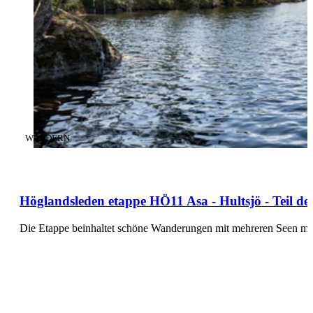
KATEGORIE
:
WANDERN
Höglandsleden etappe HÖ11 Asa - Hultsjö - Teil 
Die Etappe beinhaltet schöne Wanderungen mit mehreren Seen mit