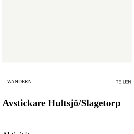
KATEGORIE
:
WANDERN
TEILEN
Avstickare Hultsjö/Slagetorp