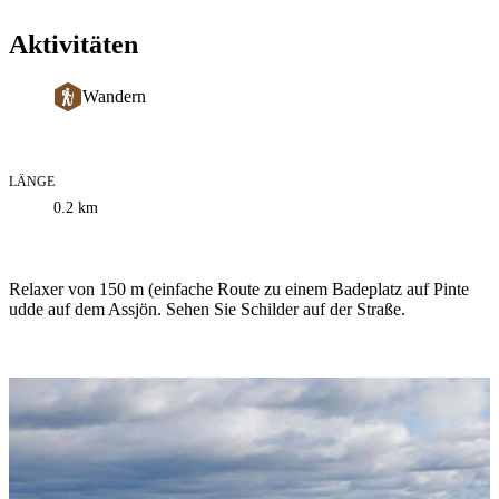
Aktivitäten
Wandern
LÄNGE
Informationen
0.2
km
zum
Weg
Beschreibung
Relaxer von 150 m (einfache Route zu einem Badeplatz auf Pinte
udde auf dem Assjön. Sehen Sie Schilder auf der Straße.
Bildergalerie