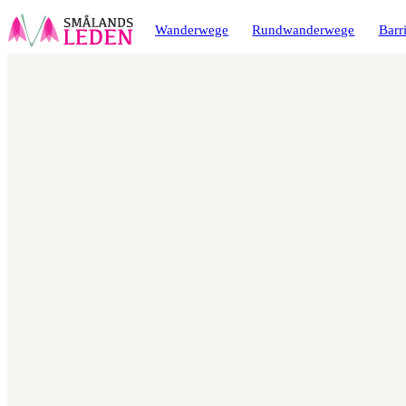
ptinhalt
ingen
Wanderwege
Rundwanderwege
Barri
Karte