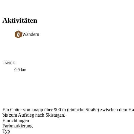
Aktivitäten
Wandern
LÄNGE
Informationen
0.9
km
zum
Weg
Beschreibung
Ein Cutter von knapp über 900 m (einfache Straße) zwischen dem Ha
bis zum Aufstieg nach Skistugan.
Einrichtungen
Farbmarkierung
Typ