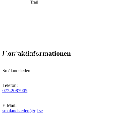
Trail
Kontaktinformationen
Smålandsleden
Telefon
:
072-2087905
E-Mail
:
smalandsleden@rjl.se