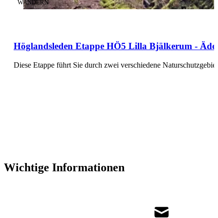
KATEGORIE
:
WANDERN
Höglandsleden Etappe HÖ5 Lilla Bjälkerum - Ädelf
Diese Etappe führt Sie durch zwei verschiedene Naturschutzgebiet
Wichtige Informationen