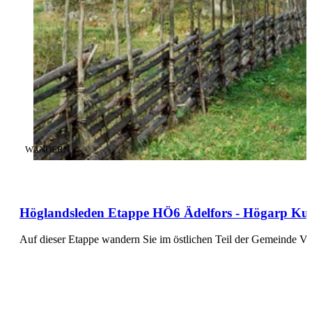
KATEGORIE
:
WANDERN
Höglandsleden Etappe HÖ6 Ädelfors - Högarp Kultu
Auf dieser Etappe wandern Sie im östlichen Teil der Gemeinde Ve