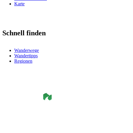
Karte
Schnell finden
Wanderwege
Wandertipps
Regionen
©
Smålandsleden
& OutdoorMap. All rights reserved.
Datenschutzerklärung
•
Cookie-Richtlinie