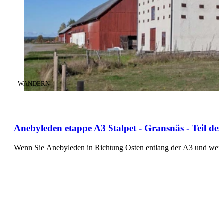
KATEGORIE
:
WANDERN
Anebyleden etappe A3 Stalpet - Gransnäs - Teil 
Wenn Sie Anebyleden in Richtung Osten entlang der A3 und weite