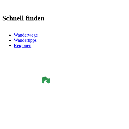
Schnell finden
Wanderwege
Wandertipps
Regionen
©
Smålandsleden
& OutdoorMap. All rights reserved.
Datenschutzerklärung
•
Cookie-Richtlinie