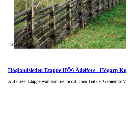
KATEGORIE
:
WANDERN
Höglandsleden Etappe HÖ6 Ädelfors - Högarp Kultu
Auf dieser Etappe wandern Sie im östlichen Teil der Gemeinde Ve