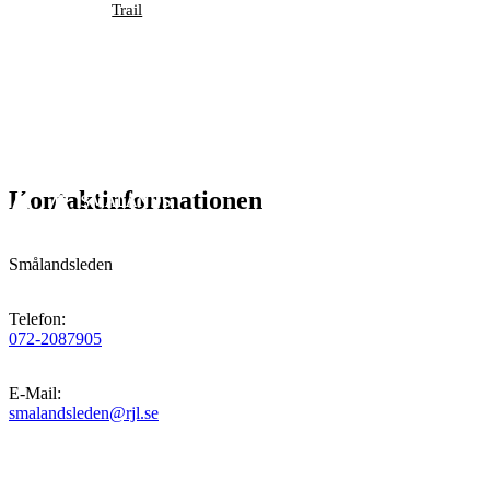
Trail
Kontaktinformationen
Smålandsleden
Telefon
:
072-2087905
E-Mail
:
smalandsleden@rjl.se