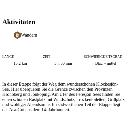
Aktivitäten
Wandern
LÄNGE
ZEIT
SCHWIERIGKEITSGRAD
Informationen
15.2
km
3 h 50 min
Blau – mittel
zum
Weg
Beschreibung
In dieser Etappe folgt der Weg dem wunderschönen Klockesjön-
See. Hier überqueren Sie die Grenze zwischen den Provinzen
Kronoberg und Jönköping. Am Ufer des Feresjön-Sees finden Sie
einen schönen Rastplatz mit Windschutz, Trockentoiletten, Grillplatz
und wohliger Abendsonne. Im südwestlichen Teil der Etappe liegt
das Asa-Gut aus dem 14. Jahrhundert.
Bildergalerie