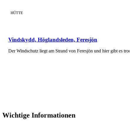
KATEGORIE
:
HÜTTE
Vindskydd, Höglandsleden, Feresjön
Der Windschutz liegt am Strand von Feresjön und hier gibt es tr
Wichtige Informationen