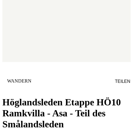
KATEGORIE
:
WANDERN
TEILEN
Höglandsleden Etappe HÖ10
Ramkvilla - Asa - Teil des
Smålandsleden