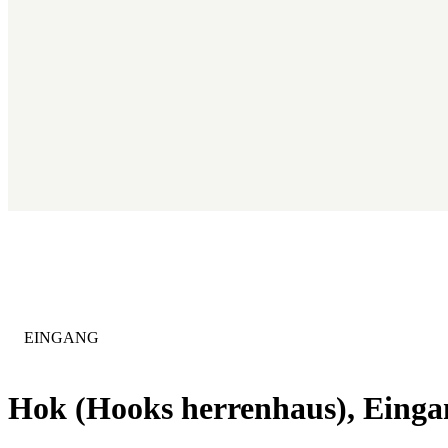
KATEGORIE
:
EINGANG
Hok (Hooks herrenhaus), Ein