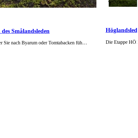
KATEGORIE
:
WANDERN
Höglandsled
 des Smålandsleden
 der Sie nach Byarum oder Tomtabacken füh…