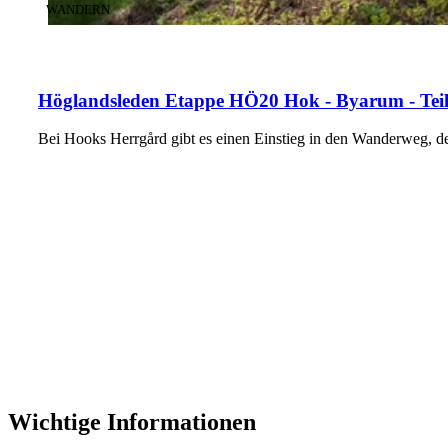
KATEGORIE
:
WANDERN
Höglandsleden Etappe HÖ20 Hok - Byarum - Teil
Bei Hooks Herrgård gibt es einen Einstieg in den Wanderweg,
Wichtige Informationen