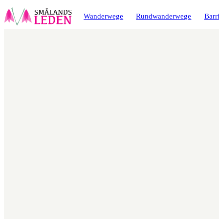
ptinhalt
ingen
Wanderwege
Rundwanderwege
Barri
Karte