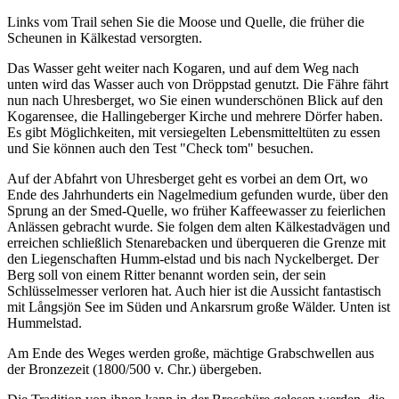
Links vom Trail sehen Sie die Moose und Quelle, die früher die
Scheunen in Kälkestad versorgten.
Das Wasser geht weiter nach Kogaren, und auf dem Weg nach
unten wird das Wasser auch von Dröppstad genutzt. Die Fähre fährt
nun nach Uhresberget, wo Sie einen wunderschönen Blick auf den
Kogarensee, die Hallingeberger Kirche und mehrere Dörfer haben.
Es gibt Möglichkeiten, mit versiegelten Lebensmitteltüten zu essen
und Sie können auch den Test "Check tom" besuchen.
Auf der Abfahrt von Uhresberget geht es vorbei an dem Ort, wo
Ende des Jahrhunderts ein Nagelmedium gefunden wurde, über den
Sprung an der Smed-Quelle, wo früher Kaffeewasser zu feierlichen
Anlässen gebracht wurde. Sie folgen dem alten Kälkestadvägen und
erreichen schließlich Stenarebacken und überqueren die Grenze mit
den Liegenschaften Humm-elstad und bis nach Nyckelberget. Der
Berg soll von einem Ritter benannt worden sein, der sein
Schlüsselmesser verloren hat. Auch hier ist die Aussicht fantastisch
mit Långsjön See im Süden und Ankarsrum große Wälder. Unten ist
Hummelstad.
Am Ende des Weges werden große, mächtige Grabschwellen aus
der Bronzezeit (1800/500 v. Chr.) übergeben.