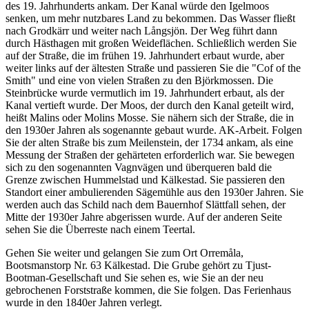
des 19. Jahrhunderts ankam. Der Kanal würde den Igelmoos
senken, um mehr nutzbares Land zu bekommen. Das Wasser fließt
nach Grodkärr und weiter nach Långsjön. Der Weg führt dann
durch Hästhagen mit großen Weideflächen. Schließlich werden Sie
auf der Straße, die im frühen 19. Jahrhundert erbaut wurde, aber
weiter links auf der ältesten Straße und passieren Sie die "Cof of the
Smith" und eine von vielen Straßen zu den Björkmossen. Die
Steinbrücke wurde vermutlich im 19. Jahrhundert erbaut, als der
Kanal vertieft wurde. Der Moos, der durch den Kanal geteilt wird,
heißt Malins oder Molins Mosse. Sie nähern sich der Straße, die in
den 1930er Jahren als sogenannte gebaut wurde. AK-Arbeit. Folgen
Sie der alten Straße bis zum Meilenstein, der 1734 ankam, als eine
Messung der Straßen der gehärteten erforderlich war. Sie bewegen
sich zu den sogenannten Vagnvägen und überqueren bald die
Grenze zwischen Hummelstad und Kälkestad. Sie passieren den
Standort einer ambulierenden Sägemühle aus den 1930er Jahren. Sie
werden auch das Schild nach dem Bauernhof Slättfall sehen, der
Mitte der 1930er Jahre abgerissen wurde. Auf der anderen Seite
sehen Sie die Überreste nach einem Teertal.
Gehen Sie weiter und gelangen Sie zum Ort Orremåla,
Bootsmanstorp Nr. 63 Kälkestad. Die Grube gehört zu Tjust-
Bootman-Gesellschaft und Sie sehen es, wie Sie an der neu
gebrochenen Forststraße kommen, die Sie folgen. Das Ferienhaus
wurde in den 1840er Jahren verlegt.