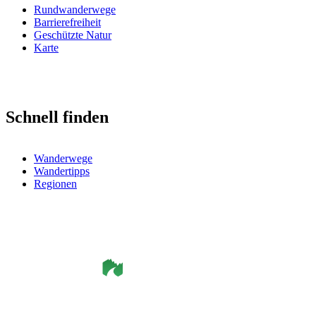
Rundwanderwege
Barrierefreiheit
Geschützte Natur
Karte
Schnell finden
Wanderwege
Wandertipps
Regionen
©
Smålandsleden
& OutdoorMap. All rights reserved.