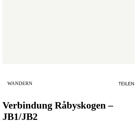
KATEGORIE
:
WANDERN
TEILEN
Verbindung Råbyskogen –
JB1/JB2