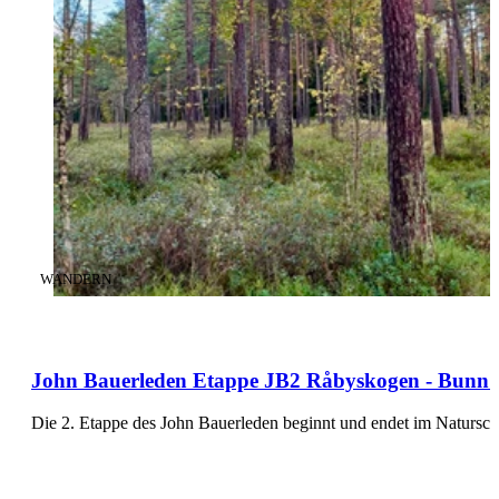
KATEGORIE
:
WANDERN
John Bauerleden Etappe JB2 Råbyskogen - Bunn - 
Die 2. Etappe des John Bauerleden beginnt und endet im Natursc