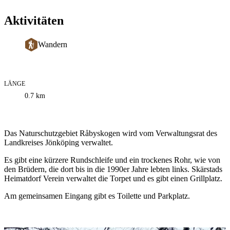
Aktivitäten
Wandern
LÄNGE
Informationen
0.7
km
zum
Weg
Beschreibung
Das Naturschutzgebiet Råbyskogen wird vom Verwaltungsrat des
Landkreises Jönköping verwaltet.
Es gibt eine kürzere Rundschleife und ein trockenes Rohr, wie von
den Brüdern, die dort bis in die 1990er Jahre lebten links. Skärstads
Heimatdorf Verein verwaltet die Torpet und es gibt einen Grillplatz.
Am gemeinsamen Eingang gibt es Toilette und Parkplatz.
Bildergalerie