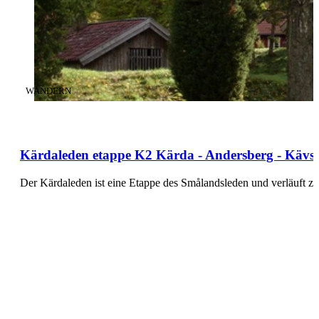
KATEGORIE
:
WANDERN
Kärdaleden etappe K2 Kärda - Andersberg - Kävsj
Der Kärdaleden ist eine Etappe des Smålandsleden und verläuft 