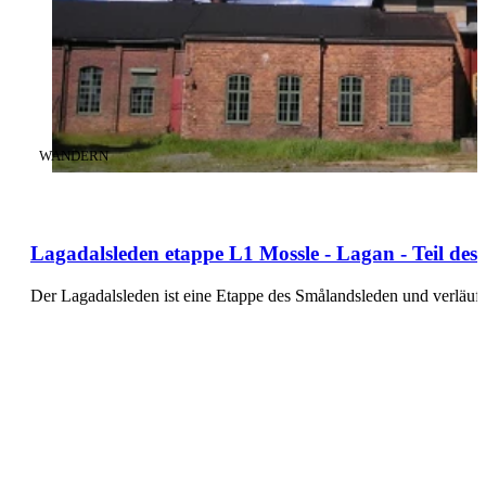
KATEGORIE
:
WANDERN
Lagadalsleden etappe L1 Mossle - Lagan - Teil d
Der Lagadalsleden ist eine Etappe des Smålandsleden und verläu