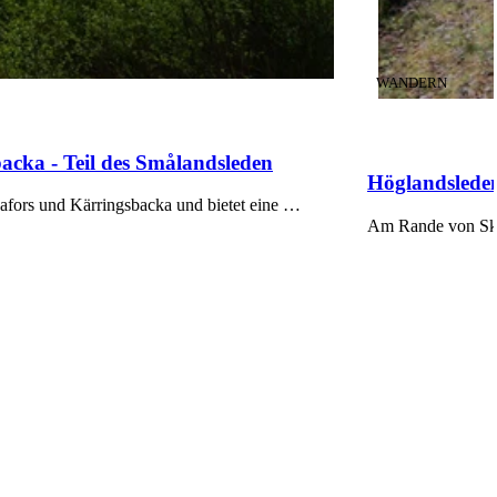
KATEGORIE
:
WANDERN
cka - Teil des Smålandsleden
Höglandsleden
afors und Kärringsbacka und bietet eine …
Am Rande von Ski