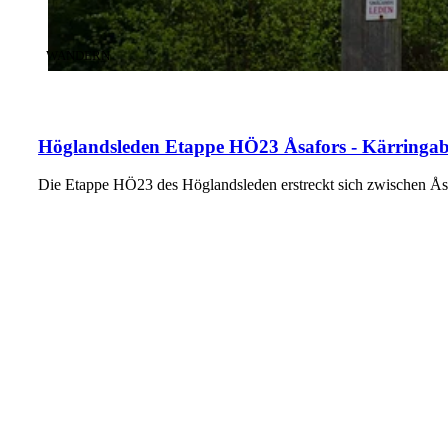
KATEGORIE
:
WANDERN
Höglandsleden Etappe HÖ23 Åsafors - Kärringaba
Die Etappe HÖ23 des Höglandsleden erstreckt sich zwischen Ås