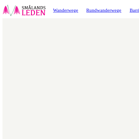
ptinhalt
ingen
Wanderwege
Rundwanderwege
Barri
Karte