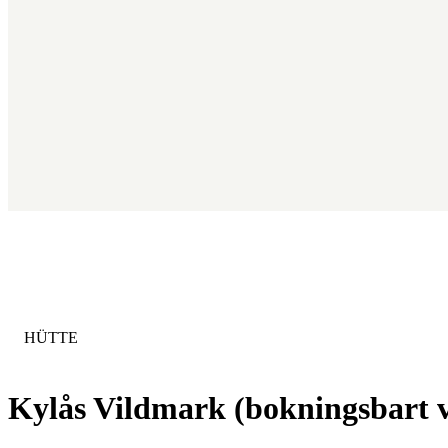
KATEGORIE
:
HÜTTE
Kylås Vildmark (bokningsbart 