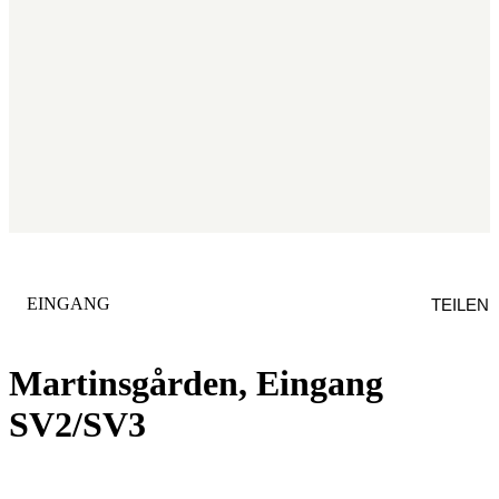
KATEGORIE
:
EINGANG
TEILEN
Martinsgården, Eingang
SV2/SV3