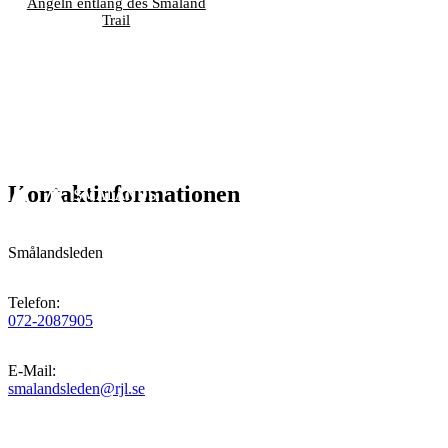
Angeln entlang des Småland
Trail
Kontaktinformationen
Smålandsleden
Telefon
:
072-2087905
E-Mail
:
smalandsleden@rjl.se