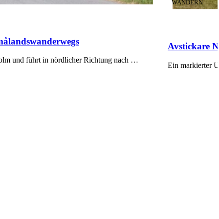
KATEGORIE
:
WANDERN
 Smålandswanderwegs
Avstickare N
lm und führt in nördlicher Richtung nach …
Ein markierter