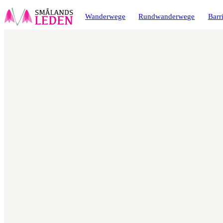
ptinhalt
ingen
Wanderwege
Rundwanderwege
Barri
Karte