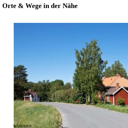
Orte & Wege in der Nähe
KATEGORIE
:
WANDERN