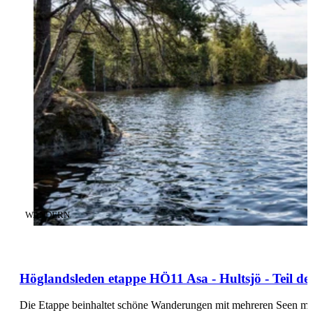
KATEGORIE
:
WANDERN
Höglandsleden etappe HÖ11 Asa - Hultsjö - Teil 
Die Etappe beinhaltet schöne Wanderungen mit mehreren Seen mit