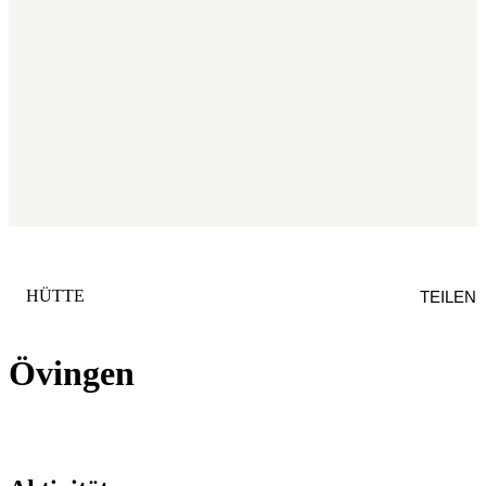
KATEGORIE
:
HÜTTE
TEILEN
Övingen