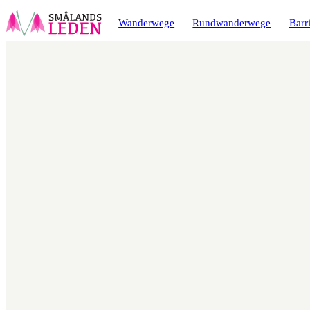
ptinhalt
ingen
Wanderwege
Rundwanderwege
Barri
Karte