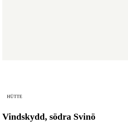
KATEGORIE
:
HÜTTE
Vindskydd, södra Svinö