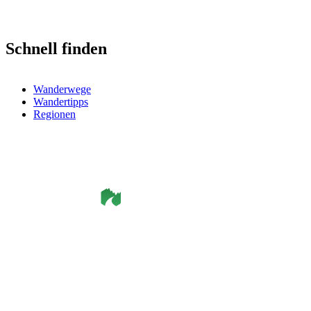
Schnell finden
Wanderwege
Wandertipps
Regionen
©
Smålandsleden
& OutdoorMap. All rights reserved.
Datenschutzerklärung
•
Cookie-Richtlinie