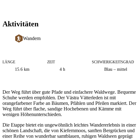
Aktivitäten
Wandern
LÄNGE
ZEIT
SCHWIERIGKEITSGRAD
Informationen
15.6
km
4 h
Blau – mittel
zum
Weg
Beschreibung
Der Weg führt über gute Pfade und einfachere Waldwege. Bequeme
Schuhe werden empfohlen. Der Västra Vätterleden ist mit
orangefarbener Farbe an Bäumen, Pfählen und Pfeilen markiert. Der
Weg führt über flache, sandige Hochebenen und Kämme mit
wenigen Höhenunterschieden.
Die Etappe bietet ein ungewöhnlich leichtes Wandererlebnis in einer
schönen Landschaft, die von Kiefernmoos, sanften Bergrücken und
einer Reihe von wunderbar samtblauen, ruhigen Waldseen geprägt