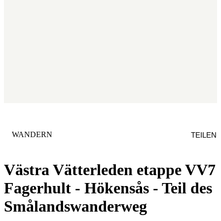
KATEGORIE
:
WANDERN
TEILEN
Västra Vätterleden etappe VV7
Fagerhult - Hökensås - Teil des
Smålandswanderweg