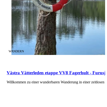
KATEGORIE
:
WANDERN
Västra Vätterleden etappe VV8 Fagerhult - Furusj
Willkommen zu einer wunderbaren Wanderung in einer zeitlosen 