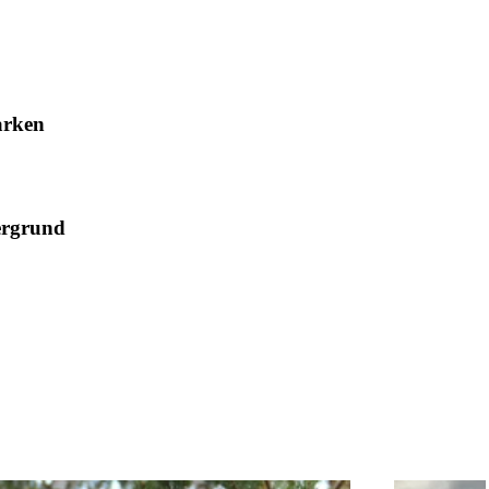
arken
ergrund