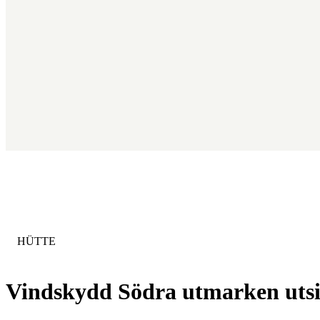
KATEGORIE
:
HÜTTE
Vindskydd Södra utmarken utsik