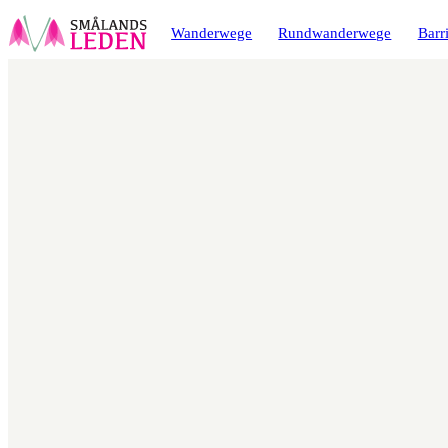
ptinhalt
ingen
Wanderwege
Rundwanderwege
Barri
Karte