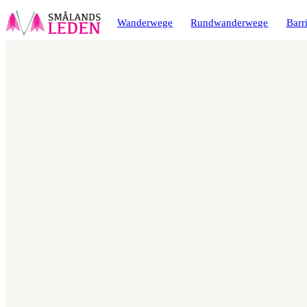
ptinhalt
ingen
Wanderwege
Rundwanderwege
Barri
Karte