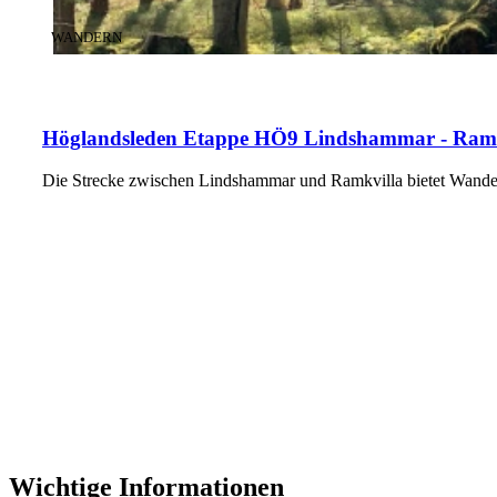
KATEGORIE
:
WANDERN
Höglandsleden Etappe HÖ9 Lindshammar - Ramkvi
Die Strecke zwischen Lindshammar und Ramkvilla bietet Wand
Wichtige Informationen