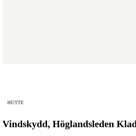
KATEGORIE
:
HÜTTE
Vindskydd, Höglandsleden Kla